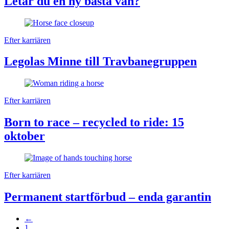
Letar du en ny bästa vän?
Efter karriären
Legolas Minne till Travbanegruppen
Efter karriären
Born to race – recycled to ride: 15
oktober
Efter karriären
Permanent startförbud – enda garantin
Sidnumrering
←
1