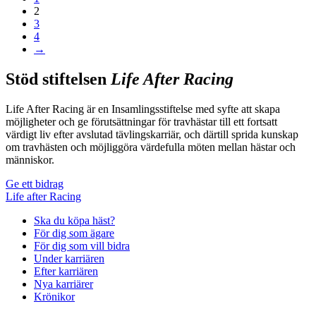
för
2
inlägg
3
4
→
Stöd stiftelsen
Life After Racing
Life After Racing är en Insamlingsstiftelse med syfte att skapa
möjligheter och ge förutsättningar för travhästar till ett fortsatt
värdigt liv efter avslutad tävlingskarriär, och därtill sprida kunskap
om travhästen och möjliggöra värdefulla möten mellan hästar och
människor.
Ge ett bidrag
Life after Racing
Ska du köpa häst?
För dig som ägare
För dig som vill bidra
Under karriären
Efter karriären
Nya karriärer
Krönikor