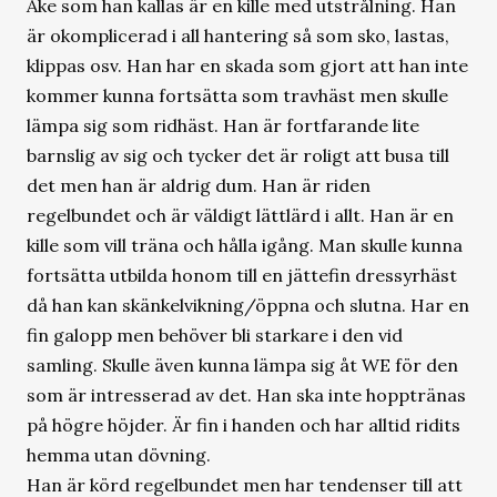
Åke som han kallas är en kille med utstrålning. Han
är okomplicerad i all hantering så som sko, lastas,
klippas osv. Han har en skada som gjort att han inte
kommer kunna fortsätta som travhäst men skulle
lämpa sig som ridhäst. Han är fortfarande lite
barnslig av sig och tycker det är roligt att busa till
det men han är aldrig dum. Han är riden
regelbundet och är väldigt lättlärd i allt. Han är en
kille som vill träna och hålla igång. Man skulle kunna
fortsätta utbilda honom till en jättefin dressyrhäst
då han kan skänkelvikning/öppna och slutna. Har en
fin galopp men behöver bli starkare i den vid
samling. Skulle även kunna lämpa sig åt WE för den
som är intresserad av det. Han ska inte hopptränas
på högre höjder. Är fin i handen och har alltid ridits
hemma utan dövning.
Han är körd regelbundet men har tendenser till att