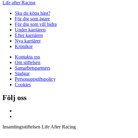
Life after Racing
Ska du köpa häst?
För dig som ägare
För dig som vill bidra
Under karriären
Efter karriären
Nya karriärer
Krönikor
Kontakta oss
Om stiftelsen
Samarbetspartners
Stadgar
Personuppgiftspolicy
Cookies
Följ oss
Insamlingsstiftelsen Life After Racing