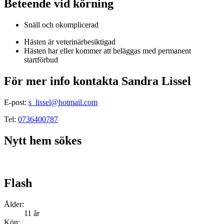
Beteende vid körning
Snäll och okomplicerad
Hästen är veterinärbesiktigad
Hästen har eller kommer att beläggas med permanent
startförbud
För mer info kontakta Sandra Lissel
E-post:
s_lissel
@hotmail.com
Tel:
0736400787
Nytt hem sökes
Flash
Ålder:
11 år
Kön: