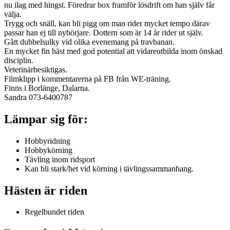
nu ilag med hingst. Föredrar box framför lösdrift om han själv får
välja.
Trygg och snäll, kan bli pigg om man rider mycket tempo därav
passar han ej till nybörjare. Dottern som är 14 år rider ut själv.
Gått dubbelsulky vid olika evenemang på travbanan.
En mycket fin häst med god potential att vidareutbilda inom önskad
disciplin.
Veterinärbesiktigas.
Filmklipp i kommentarerna på FB från WE-träning.
Finns i Borlänge, Dalarna.
Sandra 073-6400787
Lämpar sig för:
Hobbyridning
Hobbykörning
Tävling inom ridsport
Kan bli stark/het vid körning i tävlingssammanhang.
Hästen är riden
Regelbundet riden