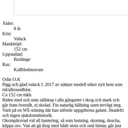
Ålder:
8 år
Kön:
Valack
Mankhöjd:
152 cm
Uppstallad:
Borlänge
Ras:
Kallblodstravare
Odin O.K
Pigg och glad valack f. 2017 av nättare modell söker nytt hem som
rid/allroundhäst.
Ca 152 cm mkh.
Riden med och utan sällskap i alla gångarter i skog och mark och
går fram överallt, ej skolad. Fin naturlig hållning samt trevligt steg.
Varit på en WE-träning där han utförde uppgifterna galant. Skadefri
och ingen sjukdomshistorik.
Okomplicerad vid all hantering, så som lastning, skoning, duscha,
klippa osv. Van att gå ihop med både stora och små hästar, går just