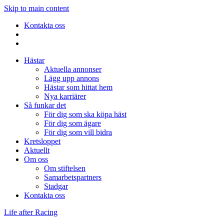
Skip to main content
Kontakta oss
Hästar
Aktuella annonser
Lägg upp annons
Hästar som hittat hem
Nya karriärer
Så funkar det
För dig som ska köpa häst
För dig som ägare
För dig som vill bidra
Kretsloppet
Aktuellt
Om oss
Om stiftelsen
Samarbetspartners
Stadgar
Kontakta oss
Life after Racing