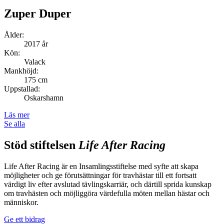
Zuper Duper
Ålder:
2017 år
Kön:
Valack
Mankhöjd:
175 cm
Uppstallad:
Oskarshamn
Läs mer
Se alla
Stöd stiftelsen
Life After Racing
Life After Racing är en Insamlingsstiftelse med syfte att skapa
möjligheter och ge förutsättningar för travhästar till ett fortsatt
värdigt liv efter avslutad tävlingskarriär, och därtill sprida kunskap
om travhästen och möjliggöra värdefulla möten mellan hästar och
människor.
Ge ett bidrag