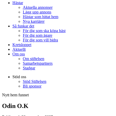
Hästar
Aktuella annonser
Lägg upp annons
Hästar som hittat hem
Nya karriärer
Så funkar det
För dig som ska köpa häst
För dig som ägare
För dig som vill bidra
Kretsloppet
Aktuellt
Om oss
Om stiftelsen
Samarbetspartners
Stadgar
Stöd oss
Stöd Stiftelsen
Bli sponsor
Nytt hem funnet
Odin O.K