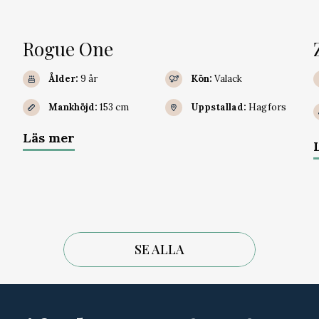
Rogue One
Ålder:
9 år
Kön:
Valack
Mankhöjd:
153 cm
Uppstallad:
Hagfors
Läs mer
SE ALLA