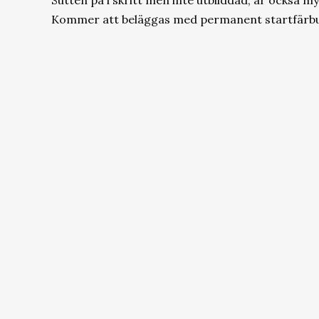
Sutten på i skritt men inte utbilddad, är också my
Kommer att beläggas med permanent startfärbud 