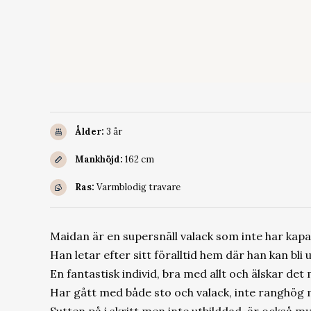
Ålder:
3 år
Mankhöjd:
162 cm
Ras:
Varmblodig travare
Maidan är en supersnäll valack som inte har kapac
Han letar efter sitt föralltid hem där han kan bli
En fantastisk individ, bra med allt och älskar det
Har gått med både sto och valack, inte ranghög m