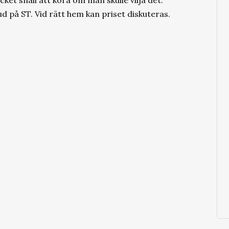
cket snäll att köra om man skulle vilja det.
på ST. Vid rätt hem kan priset diskuteras.