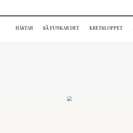
HÄSTAR
SÅ FUNKAR DET
KRETSLOPPET
Aktuella annonser
För dig som ska köpa häst
Lägg upp annons
För dig som ägare
Hästar som hittat hem
För dig som vill bidra
Nya karriärer