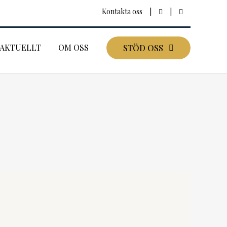
Kontakta oss
AKTUELLT
OM OSS
STÖD OSS
Om stiftelsen
Samarbetspartners
Stadgar