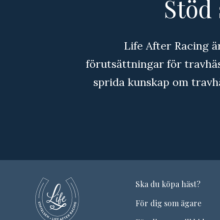
Stöd 
Life After Racing ä
förutsättningar för travhäst
sprida kunskap om travh
Ska du köpa häst?
För dig som ägare